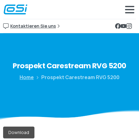
Kontaktieren Sie uns
Prospekt
Carestream
RVG
5200
Home
Prospekt Carestream RVG 5200
Download