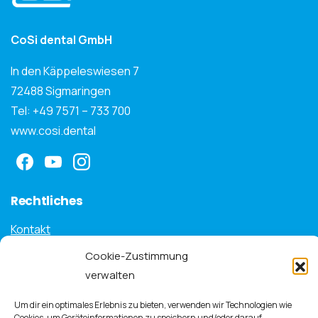
CoSi dental GmbH
In den Käppeleswiesen 7
72488 Sigmaringen
Tel: +49 7571 – 733 700
www.cosi.dental
Rechtliches
Kontakt
Cookie-Zustimmung
Impressum
verwalten
Datenschutzerklärung
Um dir ein optimales Erlebnis zu bieten, verwenden wir Technologien wie
Cookies, um Geräteinformationen zu speichern und/oder darauf