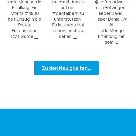
en in München in
euch mit denvis
@kieferundwurz
Erfüllung: Ein
auf der
el in Bötzingen,
Morita #X800
#dentalbern zu
lieber David,
hält Einzug in die
unterstützen.
lieber Daniel! 🎉
Praxis.
Es ist jedes Mal
🫶
Für das neue
schön, euch zu
Jede Menge
...
...
DVT wurde
sehen.
Erfahrung mit
...
dem
Zu den Neuigkeiten...