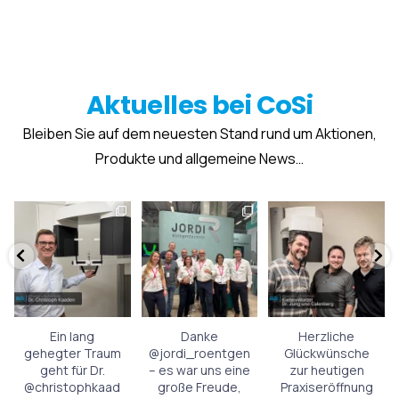
Aktuelles bei CoSi
Bleiben Sie auf dem neuesten Stand rund um Aktionen,
Produkte und allgemeine News…
Ein lang
Danke
Herzliche
gehegter Traum
@jordi_roentgen
Glückwünsche
geht für Dr.
– es war uns eine
zur heutigen
@christophkaad
große Freude,
Praxiseröffnung