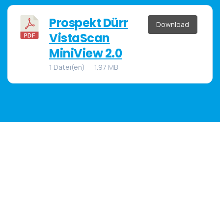
Prospekt Dürr
Download
VistaScan
MiniView 2.0
1 Datei(en)
1.97 MB